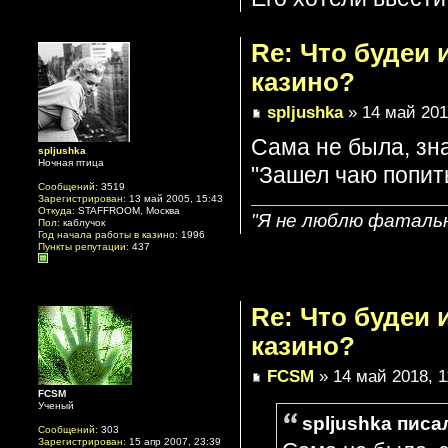
Re: Что будеи
казино?
spljushka
» 14 май 201
Сама не была, зн
spljushka
Ночная птица
"Зашел чаю попит
Сообщений:
3519
Зарегистрирован:
13 май 2005, 15:43
Откуда:
STAFFROOM, Москва
"Я не люблю фатальн
Пол:
каблучок
Год начала работы в казино:
1996
Пункты репутации:
437
Re: Что будеи
казино?
FCSM
» 14 май 2018, 1
FCSM
Ученый
spljushka писал
Сообщений:
303
Зарегистрирован:
15 апр 2007, 23:39