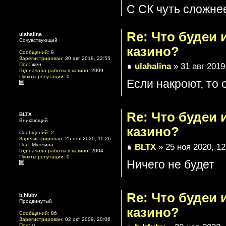
С СК чуть сложнее
Re: Что будеи
ulahalina
Сочувствующий
казино?
Сообщений:
9
Зарегистрирован:
30 авг 2019, 22:55
ulahalina
» 31 авг 2019
Пол:
жен
Год начала работы в казино:
2009
Пункты репутации:
0
Если накроют, то 
Re: Что будеи
BLTX
Вникающий
казино?
Сообщений:
2
Зарегистрирован:
25 ноя 2020, 11:26
BLTX
» 25 ноя 2020, 12
Пол:
Мужчина
Год начала работы в казино:
2004
Пункты репутации:
0
Ничего не будет
Re: Что будеи
b,hfubv
Продвинутый
казино?
Сообщений:
86
Зарегистрирован:
02 окт 2009, 20:06
Пол:
м