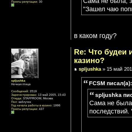
Сама не была, 
Пункты репутации:
30
"Зашел чаю поп
в каком году?
Re: Что будеи
казино?
spljushka
» 15 май 201
spljushka
FCSM писал(а):
Ночная птица
Сообщений:
3519
spljushka пис
Зарегистрирован:
13 май 2005, 15:43
Откуда:
STAFFROOM, Москва
Сама не была
Пол:
каблучок
Год начала работы в казино:
1996
Пункты репутации:
437
последствий.