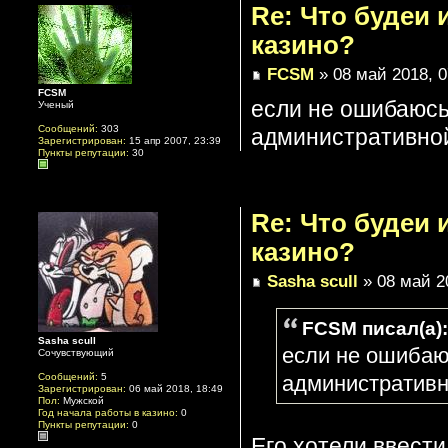
Re: Что будеи
казино?
FCSM
» 08 май 2018, 0
FCSM
если не ошибаюсь,
Ученый
Сообщений:
303
административной
Зарегистрирован:
15 апр 2007, 23:39
Пункты репутации:
30
Re: Что будеи
казино?
Sasha scull
» 08 май 2
FCSM писал(а):
Sasha scull
если не ошибаюс
Сочувствующий
Сообщений:
5
административн
Зарегистрирован:
06 май 2018, 18:49
Пол:
Мужской
Год начала работы в казино:
0
Пункты репутации:
0
Его хотели ввести