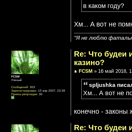
в каком году?
Хм... А вот не по
"Я не люблю фатальн
Re: Что будеи
казино?
FCSM
» 16 май 2018, 1
FCSM
Ученый
spljushka писал
Сообщений:
303
Зарегистрирован:
15 апр 2007, 23:39
Хм... А вот не 
Пункты репутации:
30
конечно - законы 
Re: Что будеи