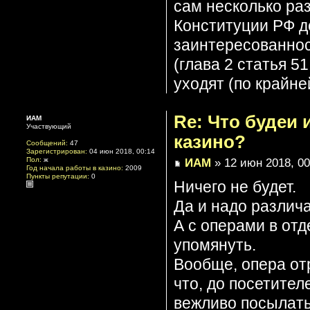
сам несколько раз
Конституции РФ де
заинтересованнос
(глава 2 статья 51
уходят (по крайне
Re: Что будеи
ИАМ
Участвующий
казино?
Сообщений:
47
Зарегистрирован:
04 июн 2018, 00:14
ИАМ
» 12 июн 2018, 00
Пол:
ж
Год начала работы в казино:
2009
Пункты репутации:
0
Ничего не будет.
Да и надо различа
А с операми в отд
упомянуть.
Вообще, опера от
что, до посетител
вежливо посылать