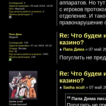
аппаратов. Но тут
Сообщений:
5
Зарегистрирован:
06 май 2018, 18:49
с игроков протоко
Пол:
Мужской
Год начала работы в казино:
0
отделение. И тако
Пункты репутации:
0
правонарушение с
Re: Что будеи
Папа Дима
Мудрый
казино?
Сообщений:
735
Зарегистрирован:
07 окт 2004, 00:16
Папа Дима
» 07 май 20
Откуда:
Москва
Пол:
М
Год начала работы в казино:
1991
Погуглить не пред
Пункты репутации:
130
Re: Что будеи
казино?
Sasha scull
» 07 май 2
Папа Дима писа
Sasha scull
Погуглить не пр
Сочувствующий