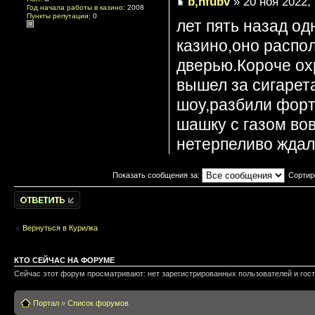
b,hfubv
» 20 ноя 2022, 
Год начала работы в казино:
2008
Пункты репутации:
0
лет пять назад од
казино,оно распо
дверью.Короче ох
вышел за сигарет
шоу,разбили форт
шашку с газом во
нетерпеливо жда
Показать сообщения за:
Сортир
Написать
комментарии
Вернуться в Курилка
КТО СЕЙЧАС НА ФОРУМЕ
Сейчас этот форум просматривают: нет зарегистрированных пользователей и гост
Портал
»
Список форумов