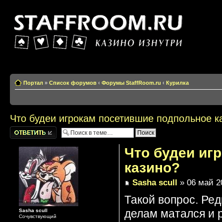
Казино изнутри
Портал
»
Список форумов
‹
Форумы StaffRoom.ru
‹
Курилка
Что будеи игрокам посетившие подпольное к
Написать
комментарии
Что будеи иг
казино?
Sasha scull
» 06 май 2
Такой вопрос. Ред
делам матался и 
Sasha scull
Сочувствующий