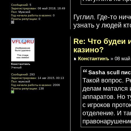
Сообщений:
5
Зарегистрирован:
06 май 2018, 18:49
Пол:
Мужской
Гуглил. Где-то ни
Год начала работы в казино:
0
Пункты репутации:
0
узнать у людей кт
Re: Что будеи
казино?
Константинъ
» 08 май 
Константинъ
Ученый
Sasha scull пис
Сообщений:
293
Зарегистрирован:
14 авг 2015, 00:13
Такой вопрос. Р
Пол:
мужской
Год начала работы в казино:
2006
делам матался и
Пункты репутации:
138
аппаратов. Но т
с игроков прото
отделение. И та
правонарушение