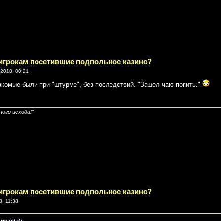
 игрокам посетившие подпольное казино?
2018, 00:21
акомые были при "штурме", без последствий. "Зашел чаю попить."
ого исхода!"
 игрокам посетившие подпольное казино?
8, 11:38
писал(а):