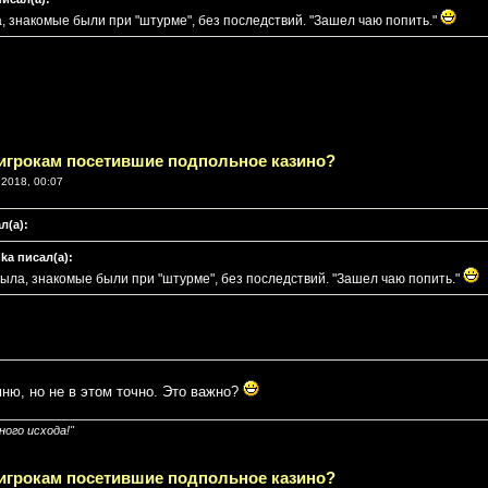
, знакомые были при "штурме", без последствий. "Зашел чаю попить."
 игрокам посетившие подпольное казино?
2018, 00:07
л(а):
hka писал(а):
ыла, знакомые были при "штурме", без последствий. "Зашел чаю попить."
мню, но не в этом точно. Это важно?
ого исхода!"
 игрокам посетившие подпольное казино?