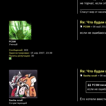
не торчат, если э
Спасут мир от насил
Re: Что будеи
FCSM
» 08 май 201
если не ошибаюсь
FCSM
Ученый
Сообщений:
303
Зарегистрирован:
15 апр 2007, 23:39
Пункты репутации:
30
Re: Что будеи
Sasha scull
» 08 ма
FCSM писа
если не ошиб
Его хотели ввести
Sasha scull
Сочувствующий