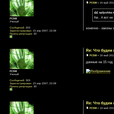
FCSM
» 16 май 201
spljushka 
Хм... А вот н
FCSM
Ученый
конечно - законы
Сообщений:
303
Зарегистрирован:
15 апр 2007, 23:39
Пункты репутации:
30
Re: Что будеи
FCSM
» 16 май 201
данные на 15 год
FCSM
Ученый
Сообщений:
303
Зарегистрирован:
15 апр 2007, 23:39
Пункты репутации:
30
Re: Что будеи
FCSM
» 16 май 201