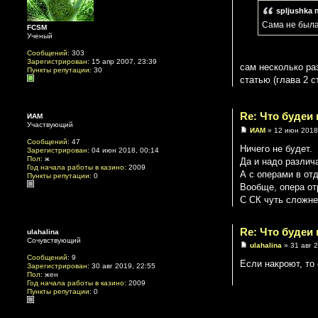
spljushka 
Сама не была
FCSM
Ученый
Сообщений:
303
Зарегистрирован:
15 апр 2007, 23:39
сам несколько раз
Пункты репутации:
30
статью (глава 2 с
Re: Что будеи
ИАМ
Участвующий
ИАМ
» 12 июн 2018
Сообщений:
47
Ничего не будет.
Зарегистрирован:
04 июн 2018, 00:14
Пол:
ж
Да и надо различа
Год начала работы в казино:
2009
А с операми в от
Пункты репутации:
0
Вообще, опера от
С СК чуть сложнее
Re: Что будеи
ulahalina
Сочувствующий
ulahalina
» 31 авг 
Сообщений:
9
Если накроют, то 
Зарегистрирован:
30 авг 2019, 22:55
Пол:
жен
Год начала работы в казино:
2009
Пункты репутации:
0