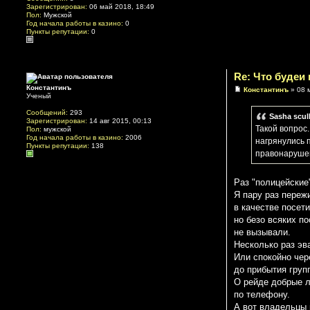
Зарегистрирован:
06 май 2018, 18:49
Пол:
Мужской
Год начала работы в казино:
0
Пункты репутации:
0
Re: Что будеи
Константинъ
Константинъ
» 08 
Ученый
Сообщений:
293
Sasha scul
Зарегистрирован:
14 авг 2015, 00:13
Такой вопрос.
Пол:
мужской
Год начала работы в казино:
2006
нагрянулись 
Пункты репутации:
138
правонарушен
Раз "полицейские"
Я пару раз переж
в качестве посет
но безо всяких п
не вызывали.
Несколько раз эв
Или спокойно чер
до прибытия груп
О рейде добрые 
по телефону.
А вот владельцы 