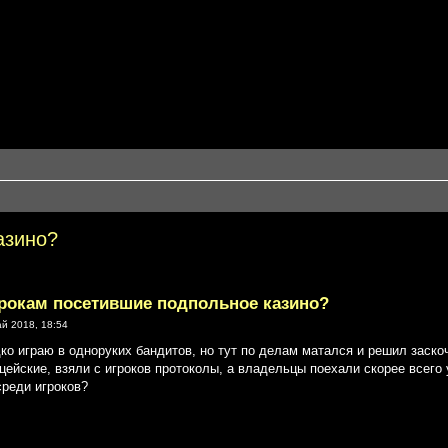
азино?
грокам посетившие подпольное казино?
й 2018, 18:54
дко играю в одноруких бандитов, но тут по делам матался и решил заскоч
цейские, взяли с игроков протоколы, а владельцы поехали скорее всего 
реди игроков?