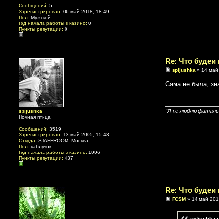
Сообщений:
5
Зарегистрирован:
06 май 2018, 18:49
Пол:
Мужской
Год начала работы в казино:
0
Пункты репутации:
0
Re: Что будеи
spljushka
» 14 май 
Сама не была, зн
"Я не люблю фатальн
spljushka
Ночная птица
Сообщений:
3519
Зарегистрирован:
13 май 2005, 15:43
Откуда:
STAFFROOM, Москва
Пол:
каблучок
Год начала работы в казино:
1996
Пункты репутации:
437
Re: Что будеи
FCSM
» 14 май 201
spljushka 