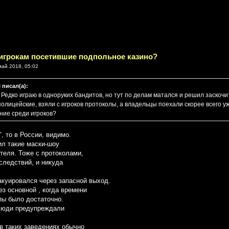
 игрокам посетившие подпольное казино?
май 2018, 05:02
l писал(а):
 Редко играю в одноруких бандитов, но тут по делам матался и решил заскочи
полицейские, взяли с игроков протоколы, а владельцы поехали скорее всего у
ие среди игроков?
, то в России, видимо.
ил такие маски-шоу
ителя. Тоже с протоколами,
оследствий, и никуда
акуировался через запасной выход.
ез основной , когда времени
пы было достаточно.
люди предупреждали
в таких заведениях обычно