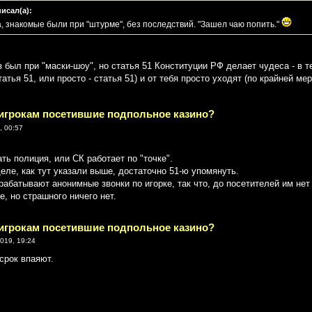
писал(а):
, знакомые были при "штурме", без последствий. "Зашел чаю попить."
 был при "маски-шоу", но статья 51 Конституции РФ делает чудеса - в т
татья 51, или просто - статья 51) и от тебя просто уходят (по крайней ме
 игрокам посетившие подпольное казино?
, 00:57
ть полиция, или СК работает по "точке".
деле, как тут указали выше, достаточно 51-ю упомянуть.
рабатывают анонимные звонки по игорке, так что, до посетителей им не
, но страшного ничего нет.
 игрокам посетившие подпольное казино?
2019, 19:24
срок впаяют.