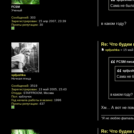
Сама не была
FCSM
Ученый
Сообщений:
303
Зарегистрирован:
15 апр 2007, 23:39
в каком году?
Пункты репутации:
30
Re: Что будеи
spljushka
» 15 май 
FCSM писа
spljus
spljushka
Сама не б
Ночная птица
Сообщений:
3519
Зарегистрирован:
13 май 2005, 15:43
Откуда:
STAFFROOM, Москва
в каком году?
Пол:
каблучок
Год начала работы в казино:
1996
Пункты репутации:
437
Хм... А вот не по
"Я не люблю фатальн
Re: Что будеи