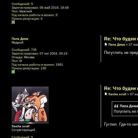
Сообщений:
5
Зарегистрирован:
06 май 2018, 18:49
Пол:
Мужской
Год начала работы в казино:
0
Пункты репутации:
0
Re: Что будеи
Папа Дима
Мудрый
Папа Дима
» 07 ма
Сообщений:
735
Погуглить не пред
Зарегистрирован:
07 окт 2004, 00:16
Откуда:
Москва
Пол:
М
Год начала работы в казино:
1991
Пункты репутации:
130
Re: Что будеи
Sasha scull
» 07 ма
Папа Дима
Погуглить не 
Гуглил. Где-то ни
Sasha scull
Сочувствующий
Сообщений:
5