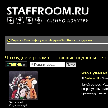
Казино изнутри
Портал
»
Список форумов
‹
Форумы StaffRoom.ru
‹
Курилка
Что будеи игрокам посетившие подпольное к
Написать
комментарии
Что будеи и
Sasha scull
» 06 ма
Такой вопрос. Ре
нагрянулись поли
правонарушение с
Sasha scull
Сочувствующий