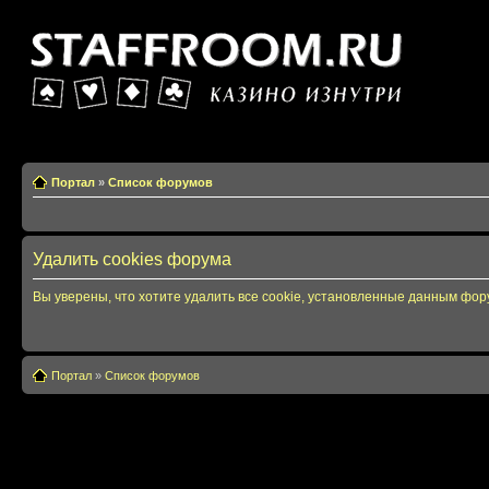
Казино изнутри
Портал
»
Список форумов
Удалить cookies форума
Вы уверены, что хотите удалить все cookie, установленные данным фо
Портал
»
Список форумов