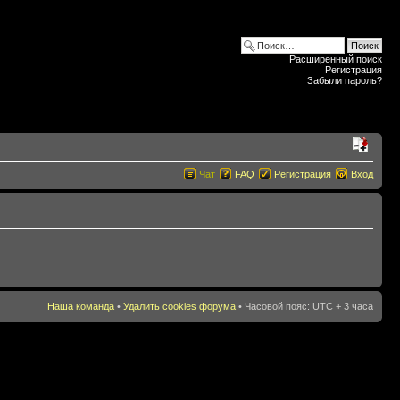
Расширенный поиск
Регистрация
Забыли пароль?
Чат
FAQ
Регистрация
Вход
Наша команда
•
Удалить cookies форума
• Часовой пояс: UTC + 3 часа