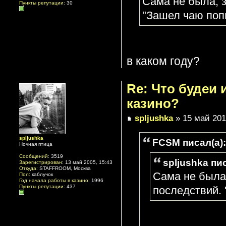
Сама не была, 
Пункты репутации:
30
"Зашел чаю поп
в каком году?
Re: Что будеи
казино?
spljushka
» 15 май 201
spljushka
FCSM писал(а):
Ночная птица
Сообщений:
3519
spljushka пис
Зарегистрирован:
13 май 2005, 15:43
Откуда:
STAFFROOM, Москва
Сама не была
Пол:
каблучок
Год начала работы в казино:
1996
Пункты репутации:
437
последствий.