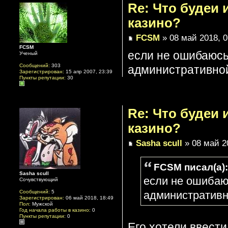
Re: Что будеи
казино?
FCSM
» 08 май 2018, 0
FCSM
если не ошибаюсь,
Ученый
Сообщений:
303
административной
Зарегистрирован:
15 апр 2007, 23:39
Пункты репутации:
30
Re: Что будеи
казино?
Sasha scull
» 08 май 2
FCSM писал(а):
Sasha scull
если не ошибаюс
Сочувствующий
Сообщений:
5
административн
Зарегистрирован:
06 май 2018, 18:49
Пол:
Мужской
Год начала работы в казино:
0
Пункты репутации:
0
Его хотели ввести