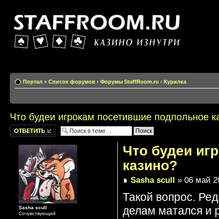
Казино изнутри
Портал
»
Список форумов
‹
Форумы StaffRoom.ru
‹
Курилка
Что будеи игрокам посетившие подпольное к
Написать
комментарии
Что будеи иг
казино?
Sasha scull
» 06 май 2
Такой вопрос. Ред
делам матался и 
Sasha scull
Сочувствующий