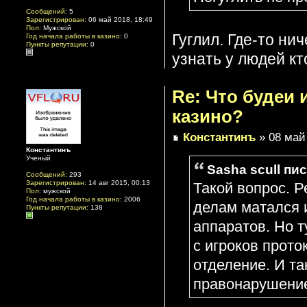
Сообщений:
5
Зарегистрирован:
06 май 2018, 18:49
Пол:
Мужской
Гуглил. Где-то ни
Год начала работы в казино:
0
Пункты репутации:
0
узнать у людей кт
Re: Что будеи
казино?
Константинъ
» 08 май 
Константинъ
Ученый
Sasha scull пис
Сообщений:
293
Зарегистрирован:
14 авг 2015, 00:13
Такой вопрос. Р
Пол:
мужской
Год начала работы в казино:
2006
делам матался и
Пункты репутации:
138
аппаратов. Но т
с игроков прото
отделение. И та
правонарушение