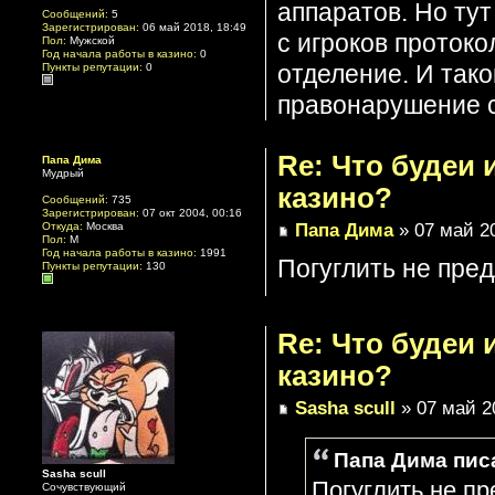
аппаратов. Но тут
Сообщений:
5
Зарегистрирован:
06 май 2018, 18:49
с игроков протоко
Пол:
Мужской
Год начала работы в казино:
0
отделение. И тако
Пункты репутации:
0
правонарушение с
Re: Что будеи
Папа Дима
Мудрый
казино?
Сообщений:
735
Зарегистрирован:
07 окт 2004, 00:16
Папа Дима
» 07 май 20
Откуда:
Москва
Пол:
М
Год начала работы в казино:
1991
Погуглить не пред
Пункты репутации:
130
Re: Что будеи
казино?
Sasha scull
» 07 май 2
Папа Дима писа
Sasha scull
Погуглить не пр
Сочувствующий