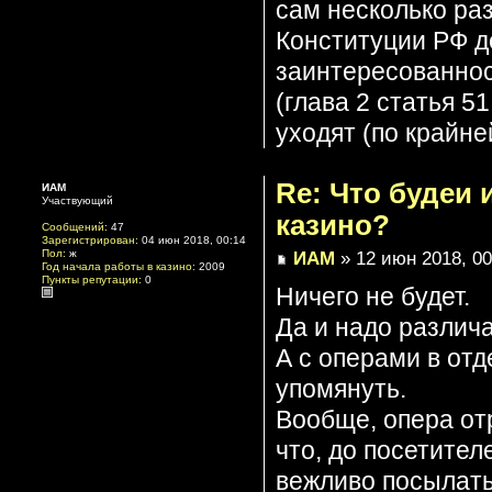
сам несколько раз
Конституции РФ де
заинтересованнос
(глава 2 статья 51
уходят (по крайне
Re: Что будеи
ИАМ
Участвующий
казино?
Сообщений:
47
Зарегистрирован:
04 июн 2018, 00:14
ИАМ
» 12 июн 2018, 00
Пол:
ж
Год начала работы в казино:
2009
Пункты репутации:
0
Ничего не будет.
Да и надо различа
А с операми в отд
упомянуть.
Вообще, опера от
что, до посетител
вежливо посылать