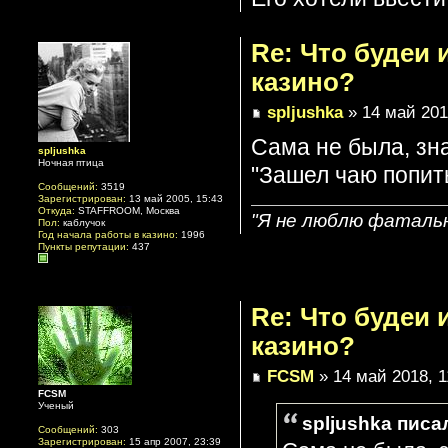
Re: Что будеи
казино?
spljushka
» 14 май 201
Сама не была, зн
spljushka
Ночная птица
"Зашел чаю попит
Сообщений:
3519
Зарегистрирован:
13 май 2005, 15:43
Откуда:
STAFFROOM, Москва
"Я не люблю фатальн
Пол:
каблучок
Год начала работы в казино:
1996
Пункты репутации:
437
Re: Что будеи
казино?
FCSM
» 14 май 2018, 1
FCSM
Ученый
spljushka писал
Сообщений:
303
Зарегистрирован:
15 апр 2007, 23:39