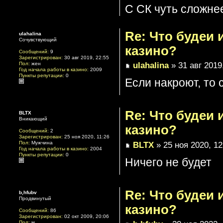
С СК чуть сложнее
Re: Что будеи
ulahalina
Сочувствующий
казино?
Сообщений:
9
Зарегистрирован:
30 авг 2019, 22:55
ulahalina
» 31 авг 2019
Пол:
жен
Год начала работы в казино:
2009
Пункты репутации:
0
Если накроют, то 
Re: Что будеи
BLTX
Вникающий
казино?
Сообщений:
2
Зарегистрирован:
25 ноя 2020, 11:26
BLTX
» 25 ноя 2020, 12
Пол:
Мужчина
Год начала работы в казино:
2004
Пункты репутации:
0
Ничего не будет
Re: Что будеи
b,hfubv
Продвинутый
казино?
Сообщений:
86
Зарегистрирован:
02 окт 2009, 20:06
Пол:
м