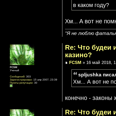
в каком году?
Хм... А вот не по
"Я не люблю фатальн
Re: Что будеи
казино?
FCSM
» 16 май 2018, 1
FCSM
Ученый
spljushka писал
Сообщений:
303
Зарегистрирован:
15 апр 2007, 23:39
Хм... А вот не 
Пункты репутации:
30
конечно - законы 
Re: Что будеи