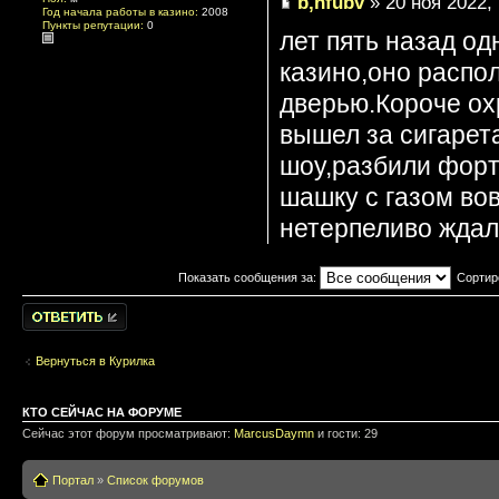
b,hfubv
» 20 ноя 2022, 
Год начала работы в казино:
2008
Пункты репутации:
0
лет пять назад од
казино,оно распо
дверью.Короче ох
вышел за сигарет
шоу,разбили форт
шашку с газом во
нетерпеливо жда
Показать сообщения за:
Сортир
Написать
комментарии
Вернуться в Курилка
КТО СЕЙЧАС НА ФОРУМЕ
Сейчас этот форум просматривают:
MarcusDaymn
и гости: 29
Портал
»
Список форумов