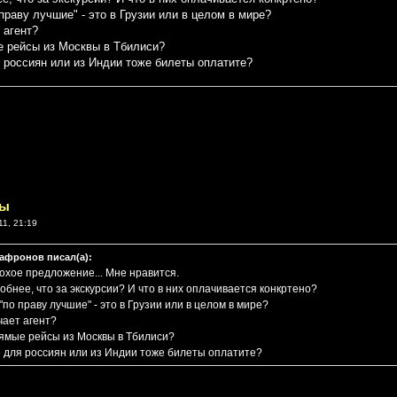
праву лучшие" - это в Грузии или в целом в мире?
 агент?
е рейсы из Москвы в Тбилиси?
россиян или из Индии тоже билеты оплатите?
ры
11, 21:19
афронов писал(а):
охое предложение... Мне нравится.
обнее, что за экскурсии? И что в них оплачивается конкртено?
"по праву лучшие" - это в Грузии или в целом в мире?
чает агент?
ямые рейсы из Москвы в Тбилиси?
для россиян или из Индии тоже билеты оплатите?