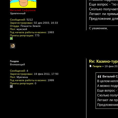
Еще вопрос - "по 
Сколько получает
Виталий Сафронов
Удивленный
Летают ли прямы
Предложение для 
Сообщений:
5212
Зарегистрирован:
02 дек 2003, 16:33
Откуда:
Планета Земля
С уважением,
Пол:
мужской
Год начала работы в казино:
1993
Пункты репутации:
775
Re: Казино-ту
Георги
Вникающий
Георги
» 19 фев 20
Сообщений:
4
Зарегистрирован:
19 фев 2011, 17:50
Виталий С
Пол:
Мужчина
Год начала работы в казино:
1999
В целом непл
Пункты репутации:
0
А можно подр
Еще вопрос - 
Сколько полу
Летают ли пр
Предложение 