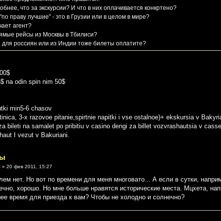
обнее, что за экскурсии? И что в них оплачивается конкртено?
"по праву лучшие" - это в Грузии или в целом в мире?
чает агент?
ямые рейсы из Москвы в Тбилиси?
для россиян или из Индии тоже билеты оплатите?
000$
5$ na odin spin nim 50$
utki min5-6 chasov
inica, 3-x razovoe pitanie,spirtnie napitki i vse ostalnoe)+ ekskursia v Bakyr
 za bileti na samalet po pribitiu v casino dengi za billet vozvrashautsia v cass
chaut I vezut v Bakuriani.
ры
в
» 20 фев 2011, 15:27
ем нет. Но вот по времени для меня многовато... А если в сутки, наприм
ечно, хорошо. Но мне больше нравятся исторические места. Мцхета, на
ее время для приезда к вам? Чтобы не холодно и солнечно?