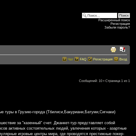
Расширенный поиск
Регистрация
Забыли пароль?
Чат
FAQ
Регистрация
Вход
Сообщений: 10 • Страница
1
из
1
е туры в Грузию-города (Тбилиси,Бакуриани,Батуми,Сигнаки)
ешествие за "казенный" счет. Джанкет-тур представляет собой
осов активных состоятельных людей, увлечения которых - азартные
улярные игровые центры мира, где проводятся престижные покер-