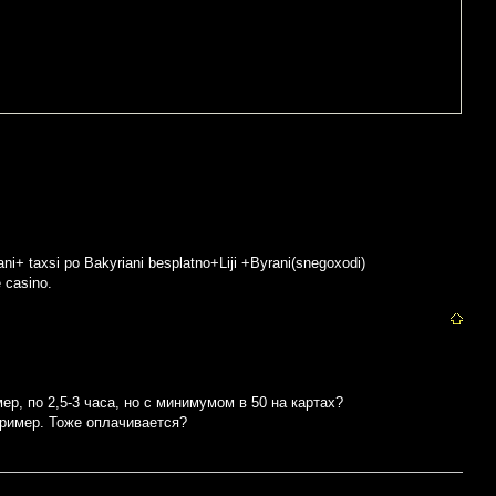
iani+ taxsi po Bakyriani besplatno+Liji +Byrani(snegoxodi)
e casino.
ер, по 2,5-3 часа, но с минимумом в 50 на картах?
пример. Тоже оплачивается?