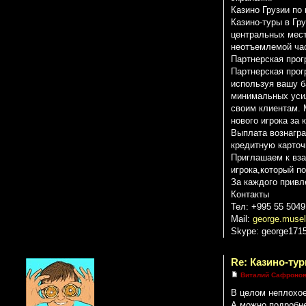
Казино Грузии по
Казино-туры в Гр
центральных мест
неотъемлемой час
Партнерская прог
Партнерская прог
используя вашу б
минимальных усил
своим клиентам. 
нового игрока за 
Выплата вознагра
кредитную карточ
Приглашаем к вза
игрока,который п
За каждого привл
Контакты
Тел: +995 55 504
Mail:
george.muse
Skype: george171
Re: Казино-ту
Виталий Сафроно
В целом неплохое
А можно подробне