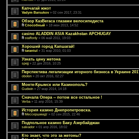
Капчагай жжот
Vadym Barsukov
» 02 сен 2017, 23:31
Обзор КазВегаса глазами велосипедиста
Способный
» 18 июн 2013, 14:52
casino ALADDIN ASIA Kazakhstan APCHUGAY
staffonly
» 06 май 2011, 19:03
Хороший город Капшагай!
tarantul
» 31 мар 2010, 01:03
Узнать цену жетона
spejj
» 22 дек 2016, 10:25
Перспектива легализации игорного бизнеса в Украине 201
obolon
» 20 окт 2016, 02:27
Монте-Крымск или Казинополь?
Gudwin
» 27 мар 2014, 14:18
Сначала Опера -- потом все остальное !
Verba
» 11 апр 2016, 15:39
История казино Днепропетровска.
Мессершмидт
» 02 сен 2015, 22:46
Подпольное казино Баку Азербайджан
salvador
» 01 апр 2016, 18:02
Кто знает, что это за жетоны?