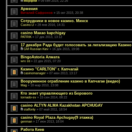
Морфей
» 09 сен 2015, 22:26
Армения
Виталий Сафронов
» 15 окт 2015, 20:38
Сотрудники в новое казино. Минск
Casino.U
» 28 янв 2016, 14:31
casino Mакао kapchigay
PATRIK
» 17 дек 2013, 13:12
17 декабря Рада будет голосовать за легализацию Казино
GM Russian Kiev
» 16 дек 2015, 19:08
BingoAstoria Алмата
wrx sti
» 22 дек 2015, 07:20
Казино "CARLTON" г. Капчагай
casinomanager
» 07 июн 2013, 13:17
Вооруженное ограбление казино в Капчагае (видео)
Mag
» 18 мар 2010, 13:08
Кто знает управляющего из Борового
tornado-sv
» 15 сен 2014, 08:22
casino ALTYN ALMA Kazakhstan APCHUGAY
staffonly
» 07 май 2011, 18:54
casino Royal Plaza Apchugay(9 этажка)
genman
» 17 июн 2013, 18:04
Работа Киев