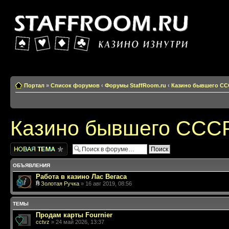
Казино изнутри
Портал
»
Список форумов
‹
Форумы StaffRoom.ru
‹
Казино бывшего СС
Казино бывшего ССС
Начать новую тему
ОБЪЯВЛЕНИЯ
Работа в казино Лас Вегаса
Золотая Ручка
» 16 авг 2019, 08:56
ТЕМЫ
Продам карты Fournier
cctvz
» 24 май 2026, 13:37