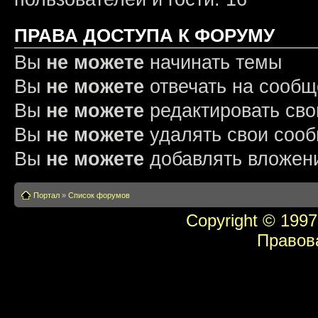
ПРАВА ДОСТУПА К ФОРУМУ
Вы
не можете
начинать темы
Вы
не можете
отвечать на сооб
Вы
не можете
редактировать св
Вы
не можете
удалять свои соо
Вы
не можете
добавлять вложен
Портал
»
Список форумов
Copyright © 1997
Правов