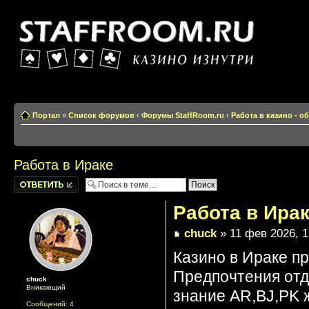
Казино изнутри
Портал
»
Список форумов
‹
Форумы StaffRoom.ru
‹
Работа в казино - 
Работа в Ираке
Написать
комментарии
Работа в Ира
chuck
» 11 фев 2026, 1
Казино в Ираке п
Предпочтения отд
chuck
Вникающий
знание AR,BJ,PK 
Сообщений:
4