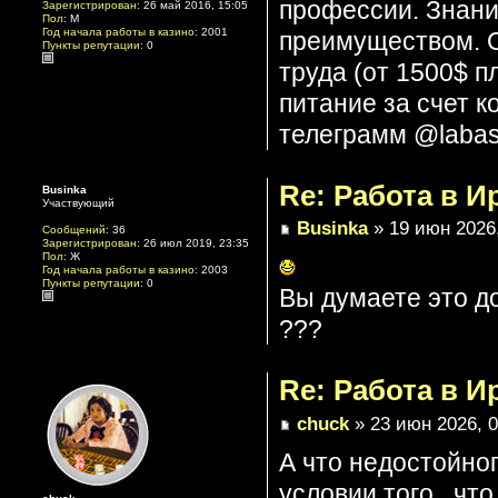
профессии. Знани
Зарегистрирован:
26 май 2016, 15:05
Пол:
M
Год начала работы в казино:
2001
преимуществом. О
Пункты репутации:
0
труда (от 1500$ п
питание за счет 
телеграмм @labas
Re: Работа в И
Businka
Участвующий
Businka
» 19 июн 2026,
Сообщений:
36
Зарегистрирован:
26 июл 2019, 23:35
Пол:
Ж
Год начала работы в казино:
2003
Пункты репутации:
0
Вы думаете это д
???
Re: Работа в И
chuck
» 23 июн 2026, 0
А что недостойно
условии того , чт