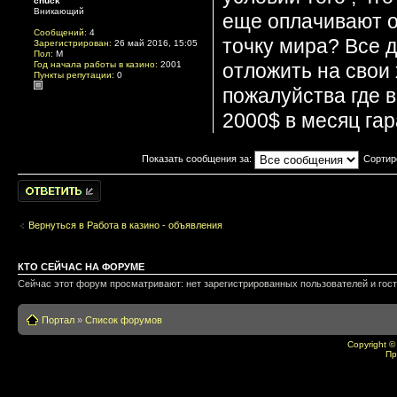
chuck
Вникающий
еще оплачивают о
Сообщений:
4
точку мира? Все 
Зарегистрирован:
26 май 2016, 15:05
Пол:
M
отложить на свои 
Год начала работы в казино:
2001
Пункты репутации:
0
пожалуйства где 
2000$ в месяц га
Показать сообщения за:
Сортир
Написать
комментарии
Вернуться в Работа в казино - объявления
КТО СЕЙЧАС НА ФОРУМЕ
Сейчас этот форум просматривают: нет зарегистрированных пользователей и гост
Портал
»
Список форумов
Copyright ©
Пр