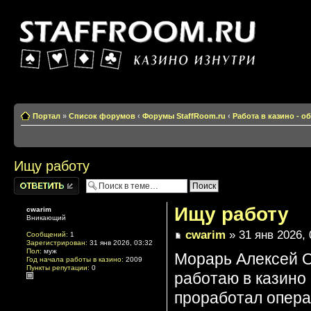
Казино изнутри
Портал
»
Список форумов
‹
Форумы StaffRoom.ru
‹
Работа в казино - 
Ищу работу
Написать
комментарии
Ищу работу
cwarim
Вникающий
cwarim
» 31 янв 2026, 
Сообщений:
1
Зарегистрирован:
31 янв 2026, 03:32
Пол:
муж
Морарь Алексей О
Год начала работы в казино:
2009
Пункты репутации:
0
работаю в казино 
проработал опера