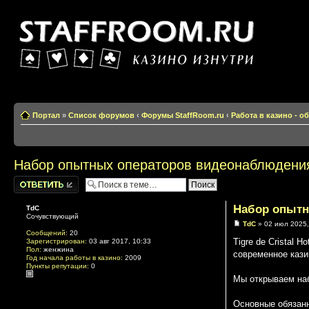
Казино изнутри
Портал
»
Список форумов
‹
Форумы StaffRoom.ru
‹
Работа в казино - 
Набор опытных операторов видеонаблюдения в
Написать
комментарии
Набор опытны
TdC
Сочувствующий
TdC
» 02 июл 2025,
Сообщений:
20
Tigre de Cristal 
Зарегистрирован:
03 авг 2017, 10:33
Пол:
женжина
современное кази
Год начала работы в казино:
2009
Пункты репутации:
0
Мы открываем наб
Основные обязанн