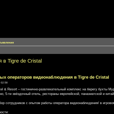
объявления
 Tigre de Cristal
х операторов видеонаблюдения в Tigre de Cristal
 02:58
Hotel & Resort – гостинично-развлекательный комплекс на берегу бухты М
но, 5-ти звёздочный отель, рестораны европейской, паназиатской и китай
ор сотрудников с опытом работы оператора видеонаблюдения/ в игрово
ости: