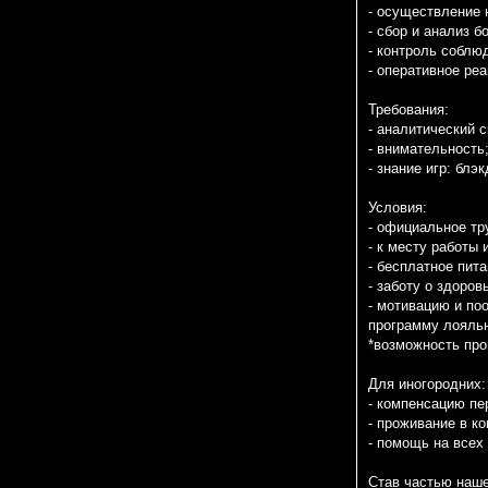
- осуществление
- сбор и анализ 
- контроль соблю
- оперативное ре
Требования:
- аналитический 
- внимательность
- знание игр: блэ
Условия:
- официальное тр
- к месту работы
- бесплатное пит
- заботу о здоро
- мотивацию и по
программу лояльн
*возможность про
Для иногородних:
- компенсацию пе
- проживание в 
- помощь на всех
Став частью наше