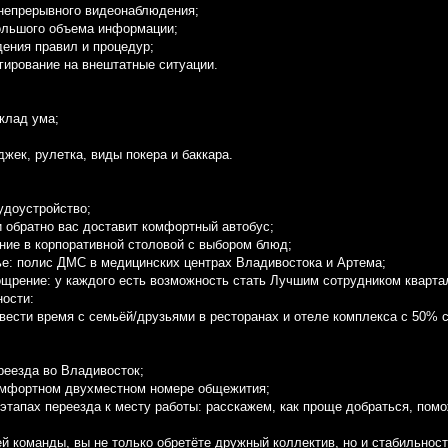
 непрерывного видеонаблюдения;
большого объема информации;
дения правил и процедур;
агирование на внештатные ситуации.
склад ума;
;
кджек, рулетка, виды покера и баккара.
удоустройство;
 и обратно вас доставит комфортный автобус;
ание в корпоративной столовой с выбором блюд;
вье: полис ДМС в медицинских центрах Владивостока и Артема;
ощрение: у каждого есть возможность стать Лучшим сотрудником квартал
ости:
вести время с семьёй/друзьями в ресторанах и отеле комплекса с 50% с
реезда во Владивосток;
комфортном двухместном номере общежития;
 этапах переезда к месту работы: расскажем, как проще добраться, пом
й команды, вы не только обретёте дружный коллектив, но и стабильност