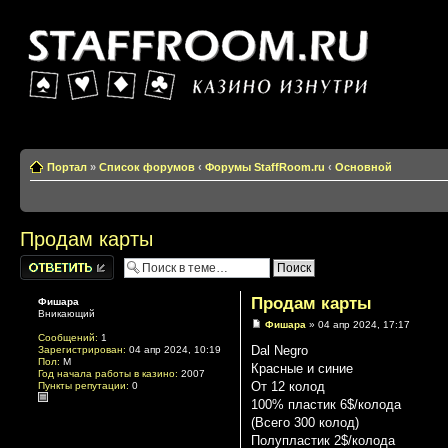
Казино изнутри
Портал
»
Список форумов
‹
Форумы StaffRoom.ru
‹
Основной
Продам карты
Написать
комментарии
Продам карты
Фишара
Вникающий
Фишара
» 04 апр 2024, 17:17
Сообщений:
1
Dal Negro
Зарегистрирован:
04 апр 2024, 10:19
Пол:
М
Красные и синие
Год начала работы в казино:
2007
От 12 колод
Пункты репутации:
0
100% пластик 6$/колода
(Всего 300 колод)
Полупластик 2$/колода