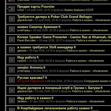
Продам карты Fournier
cctvz
» 24 май 2026, 13:37 в форуме
Казино бывшего СССР
Требуются дилера в Poker Club Grand Bellagio
gbpokerclub
» 11 май 2026, 20:46 в форуме
Работа в казино - объявления
казино Сенатор Армения
углеГорец
» 29 апр 2026, 02:28 в форуме
Работа в казино - объявления
Korean Speaker Game Presenter - Casino Ras al Khaimah, 
Pavel Recruiter
» 18 мар 2026, 15:27 в форуме
Работа в казино - объявле
в казино требуется Shift менеджер
джоник
» 04 мар 2026, 13:34 в форуме
Работа в казино - объявления
Ищу работу
cwarim
» 31 янв 2026, 03:36 в форуме
Работа в казино - объявления
senator Armenia
углеГорец
» 05 янв 2026, 04:42 в форуме
Работа в казино - объявления
Руслан красава?
Виталий Сафронов
» 03 янв 2026, 22:30 в форуме
Сотрудники казино v
Ищем дилеров в покерный клуб в Грузии г. Батуми
gbpokerclub
» 03 янв 2026, 01:57 в форуме
Работа в казино - объявления
Ищу работу в казино
VaVelon
» 07 дек 2025, 00:04 в форуме
Работа в казино - объявления
В Азербайджане легализовали работу казино