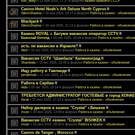
tser_fidayi
» 22 ноя 2025, 17:17 в форуме
Казино бывшего СССР
Casino-Hotel Noah's Ark Deluxe North Cyprus
SilensShadow
» 20 ноя 2025, 16:17 в форуме
Работа в казино - объявлени
Blackjack
SilensShadow
» 20 ноя 2025, 11:13 в форуме
Работа в казино - объявлени
Казино ROYAL г. Батуми вакансия оператор CCTV
Быколай Оптоед
» 03 ноя 2025, 16:49 в форуме
Работа в казино - объя
есть ли вакансии в Израиле?
Abel
» 16 окт 2025, 09:33 в форуме
Работа в казино - объявления
Вакансия CCTV "Шамбала" Калининград
Shambala
» 15 окт 2025, 15:05 в форуме
Работа в казино - объявления
Ищу работу в Таиланде
peralemah
» 12 сен 2025, 11:52 в форуме
Работа в казино - объявления
Работа в Сербии
Aida
» 29 авг 2025, 15:14 в форуме
Работа в казино - объявления
ТРЕБУЕТСЯ АДМИНИСТРАТОР ГОСТЕВЫЕ в город КОНАЕВ
Aisali
» 31 июл 2025, 17:23 в форуме
Работа в казино - объявления
Набор дилеров в казино "Crystal" г.Бишкек
mxqn
» 30 июл 2025, 13:09 в форуме
Работа в казино - объявления
Вакансии CCTV казино "Crystal" BISHKEK
mxqn
» 26 июл 2025, 09:50 в форуме
Работа в казино - объявления
Casino de Tanger , Morocco