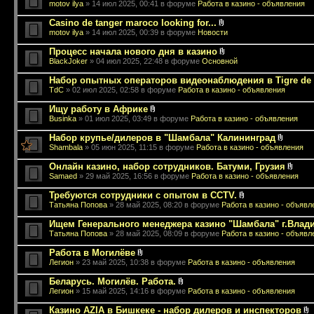
motov ilya
» 14 июл 2025, 00:41 в форуме
Работа в казино - объявления
Casino de tanger maroco looking for...
motov ilya
» 14 июл 2025, 00:39 в форуме
Новости
Процесс начала нового дня в казино
BlackJoker
» 04 июл 2025, 22:48 в форуме
Основной
Набор опытных операторов видеонаблюдения в Tigre de C
TdC
» 02 июл 2025, 02:58 в форуме
Работа в казино - объявления
Ищу работу в Африке
Businka
» 01 июл 2025, 03:49 в форуме
Работа в казино - объявления
Набор крупье/дилеров в "Шамбала" Калининград
Shambala
» 05 июн 2025, 11:15 в форуме
Работа в казино - объявления
Онлайн казино, набор сотрудников. Батуми, Грузия
Samaed
» 29 май 2025, 16:56 в форуме
Работа в казино - объявления
Требуются сотрудники с опытом в CCTV.
Татьяна Попова
» 28 май 2025, 08:20 в форуме
Работа в казино - объявл
Ищем Генерального менеджера казино "Шамбала" г.Влад
Татьяна Попова
» 28 май 2025, 08:09 в форуме
Работа в казино - объявл
Работа в Могилёве
Легион
» 23 май 2025, 10:38 в форуме
Работа в казино - объявления
Беларусь. Могилёв. Работа.
Легион
» 15 май 2025, 14:16 в форуме
Работа в казино - объявления
Казино AZIA в Бишкеке - набор дилеров и инспекторов