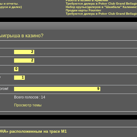
Работа в казино в Армении
ты и отчеты.
Требуются дилера в Poker Club Grand Bellag
руси и далее)
Набор крупье/дилеров в "Шамбала" Калининг
Продам карты Fournier
Требуются дилера в Poker Club Grand Bellagi
выигрыша в казино?
2
2
0
у
1
огом!
9
Всего голосов : 14
Просмотр темы
ОНА» расположенным на трасе М1