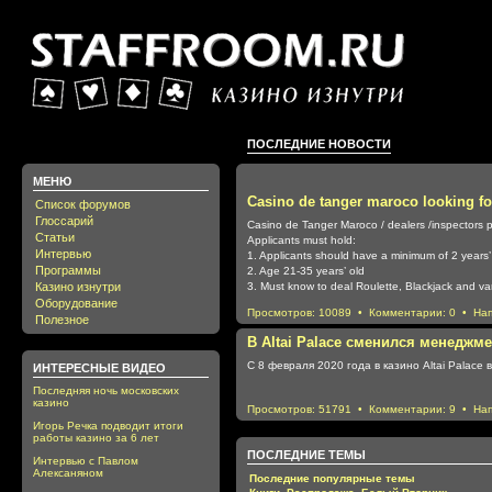
Казино изнутри
ПОСЛЕДНИЕ НОВОСТИ
МЕНЮ
Casino de tanger maroco looking for
Список форумов
Глосcарий
Casino de Tanger Maroco / dealers /inspectors pos
Статьи
Applicants must hold:
Интервью
1. Applicants should have a minimum of 2 years
Программы
2. Age 21-35 years’ old
3. Must know to deal Roulette, Blackjack and var
Казино изнутри
Оборудование
Просмотров: 10089 •
Комментарии: 0
•
Нап
Полезное
В Altai Palace сменился менеджм
С 8 февраля 2020 года в казино Altai Palac
ИНТЕРЕСНЫЕ ВИДЕО
Последняя ночь московских
казино
Просмотров: 51791 •
Комментарии: 9
•
Нап
Игорь Речка подводит итоги
работы казино за 6 лет
ПОСЛЕДНИЕ ТЕМЫ
Интервью с Павлом
Алексаняном
Последние популярные темы