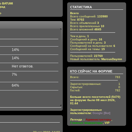
io BATUMI
рад
СТАТИСТИКА
Всего
o
Всего сообщений:
133980
Тем:
8702
Всего объявлений
3
Всего прилепленных
10
Всего вложений
4845
Тем в день:
1
Сообщений в день:
16
Пользователей в день:
3
Сообщений на пользователя:
6
Сообщений на темы:
15
14%
Пользователей:
22760
14%
Новый пользователь:
MarcusDaymn
Нет ответов.
КТО СЕЙЧАС НА ФОРУМЕ
7%
Всего:
783
Зарегистрированных:
1
64%
Скрытых:
0
Гостей:
782
Больше всего посетителей (
5470
)
на форуме было 08 июл 2026,
01:44
Зарегистрированные
пользователи:
Google [Bot]
Легенда ::
Администраторы
,
Главные модераторы
,
VIP