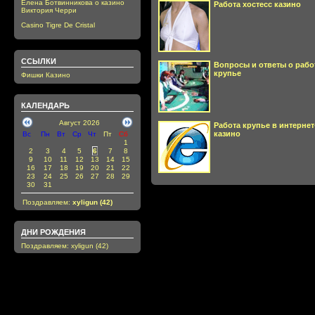
Елена Ботвинникова о казино
Работа хостесс казино
Виктория Черри
Casino Tigre De Cristal
ССЫЛКИ
Вопросы и ответы о рабо
крупье
Фишки Казино
КАЛЕНДАРЬ
Август 2026
Работа крупье в интернет
казино
Вс
Пн
Вт
Ср
Чт
Пт
Сб
1
2
3
4
5
6
7
8
9
10
11
12
13
14
15
16
17
18
19
20
21
22
23
24
25
26
27
28
29
30
31
Поздравляем:
xyligun
(42)
ДНИ РОЖДЕНИЯ
Поздравляем:
xyligun
(42)