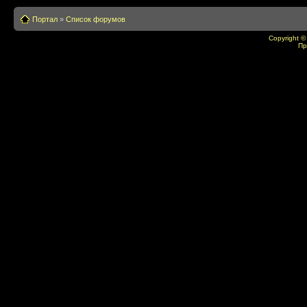
Портал
»
Список форумов
Copyright ©
Пр