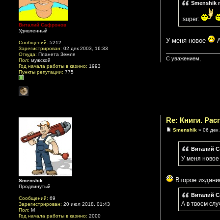
Smenshik 
:super:
Виталий Сафронов
Удивленный
У меня новое
А
Сообщений:
5212
Зарегистрирован:
02 дек 2003, 16:33
Откуда:
Планета Земля
С уважением,
Пол:
мужской
Год начала работы в казино:
1993
Пункты репутации:
775
Re: Книги. Ра
Smenshik
» 06 дек 
Виталий С
У меня ново
Второе издани
Smenshik
Продвинутый
Виталий С
Сообщений:
69
А в твоем слу
Зарегистрирован:
20 июл 2018, 01:43
Пол:
М
Год начала работы в казино:
2000