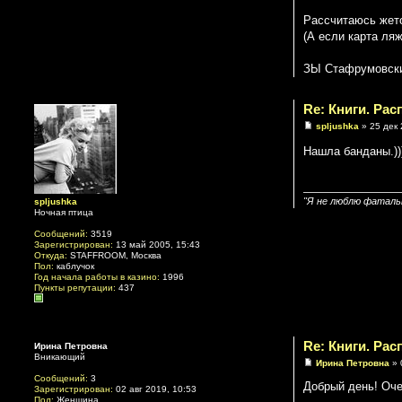
Рассчитаюсь жет
(А если карта ляж
ЗЫ Стафрумовские
Re: Книги. Ра
spljushka
» 25 дек 
Нашла банданы.))
"Я не люблю фатальн
spljushka
Ночная птица
Сообщений:
3519
Зарегистрирован:
13 май 2005, 15:43
Откуда:
STAFFROOM, Москва
Пол:
каблучок
Год начала работы в казино:
1996
Пункты репутации:
437
Re: Книги. Ра
Ирина Петровна
Вникающий
Ирина Петровна
» 
Сообщений:
3
Добрый день! Оче
Зарегистрирован:
02 авг 2019, 10:53
Пол:
Женщина