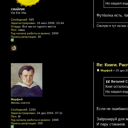
Но нашел еще
СМАЙЛИК
Via Est Vita
Футболка есть, ба
Сообщений:
595
Зарегистрирован:
16 июл 2006, 23:44
Смотрю я тут на вас 
Откуда:
Все мы из одного места
Пол:
ляма
Год начала работы в казино:
2000
Пункты репутации:
30
Re: Книги. Ра
Морфей
» 25 дек 2
Виталий С
Книг осталос
Но нашел еще
Морфей
Жизнь снится
Если не ошибаюсь
Сообщений:
1293
Зарегистрирован:
24 дек 2004, 07:11
Пол:
М
Забронируй для м
Год начала работы в казино:
1998
Пункты репутации:
355
И пару стаканов.