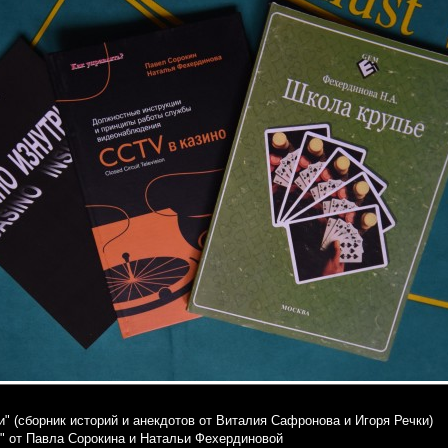
ри" (сборник историй и анекдотов от Виталия Сафронова и Игоря Речки)
о" от Павла Сорокина и Натальи Фехердиновой