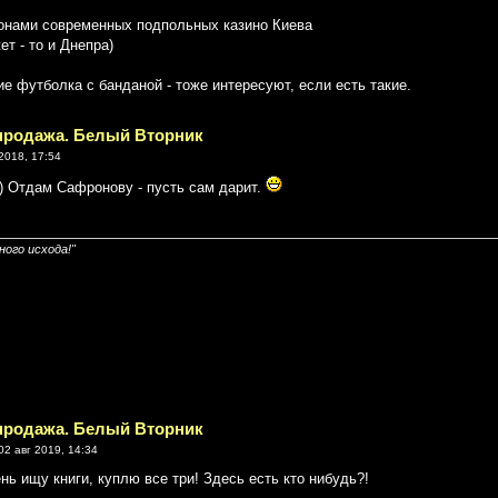
онами современных подпольных казино Киева
ет - то и Днепра)
 футболка с банданой - тоже интересуют, если есть такие.
спродажа. Белый Вторник
2018, 17:54
) Отдам Сафронову - пусть сам дарит.
ого исхода!"
спродажа. Белый Вторник
02 авг 2019, 14:34
нь ищу книги, куплю все три! Здесь есть кто нибудь?!