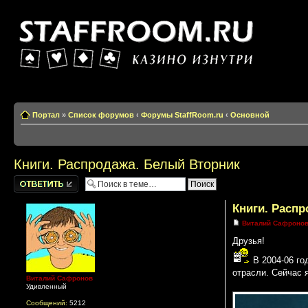
Казино изнутри
Портал
»
Список форумов
‹
Форумы StaffRoom.ru
‹
Основной
Книги. Распродажа. Белый Вторник
Написать
комментарии
Книги. Расп
Виталий Сафроно
Друзья!
В 2004-06 го
отрасли. Сейчас 
Виталий Сафронов
Удивленный
Сообщений:
5212