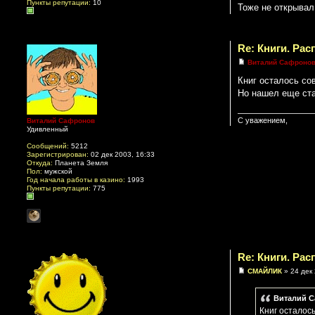
Пункты репутации:
10
Тоже не открыва
Re: Книги. Ра
Виталий Сафроно
Книг осталось со
Но нашел еще ст
С уважением,
Виталий Сафронов
Удивленный
Сообщений:
5212
Зарегистрирован:
02 дек 2003, 16:33
Откуда:
Планета Земля
Пол:
мужской
Год начала работы в казино:
1993
Пункты репутации:
775
Re: Книги. Ра
СМАЙЛИК
» 24 дек 
Виталий С
Книг осталос