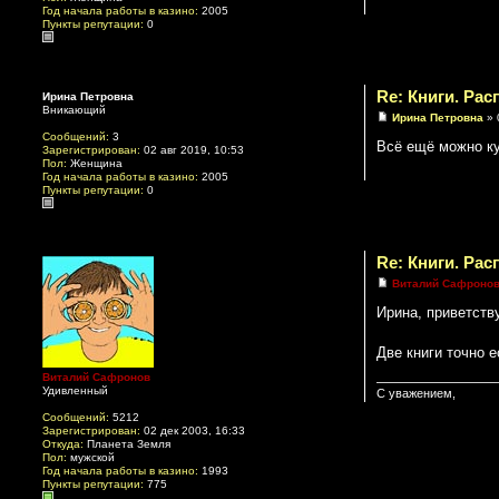
Год начала работы в казино:
2005
Пункты репутации:
0
Re: Книги. Ра
Ирина Петровна
Вникающий
Ирина Петровна
» 
Сообщений:
3
Всё ещё можно ку
Зарегистрирован:
02 авг 2019, 10:53
Пол:
Женщина
Год начала работы в казино:
2005
Пункты репутации:
0
Re: Книги. Ра
Виталий Сафроно
Ирина, приветств
Две книги точно е
Виталий Сафронов
Удивленный
С уважением,
Сообщений:
5212
Зарегистрирован:
02 дек 2003, 16:33
Откуда:
Планета Земля
Пол:
мужской
Год начала работы в казино:
1993
Пункты репутации:
775