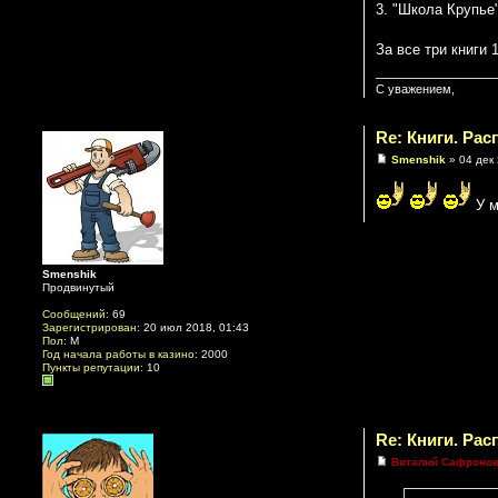
3. "Школа Крупье
За все три книги
С уважением,
Re: Книги. Ра
Smenshik
» 04 дек 
У м
Smenshik
Продвинутый
Сообщений:
69
Зарегистрирован:
20 июл 2018, 01:43
Пол:
М
Год начала работы в казино:
2000
Пункты репутации:
10
Re: Книги. Ра
Виталий Сафроно