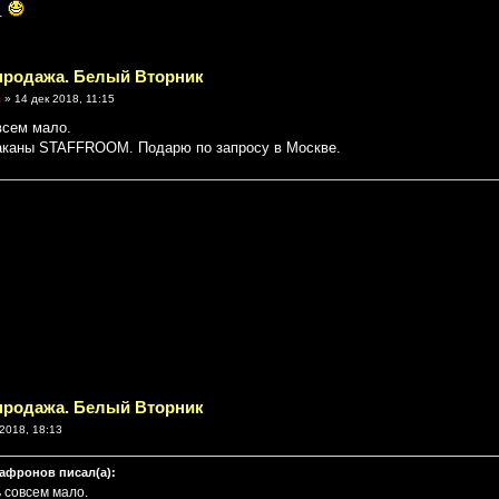
л.
спродажа. Белый Вторник
в
» 14 дек 2018, 11:15
всем мало.
аканы STAFFROOM. Подарю по запросу в Москве.
спродажа. Белый Вторник
2018, 18:13
афронов писал(а):
ь совсем мало.