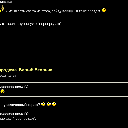
писал(а):
У меня есть что-то из этого, пойду поищу... и тоже продам.
 в твоем случае уже "перепродам".
спродажа. Белый Вторник
2018, 15:58
афронов писал(а):
е
е, увеличенный тираж?
афронов писал(а):
чае уже "перепродам".