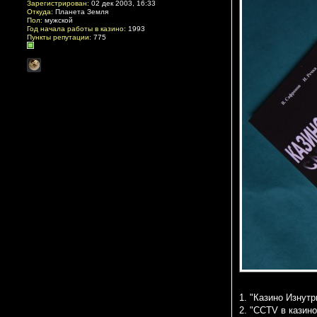
Зарегистрирован:
02 дек 2003, 16:33
Откуда:
Планета Земля
Пол:
мужской
Год начала работы в казино:
1993
Пункты репутации:
775
1. "Казино Изнут
2. "CCTV в казин