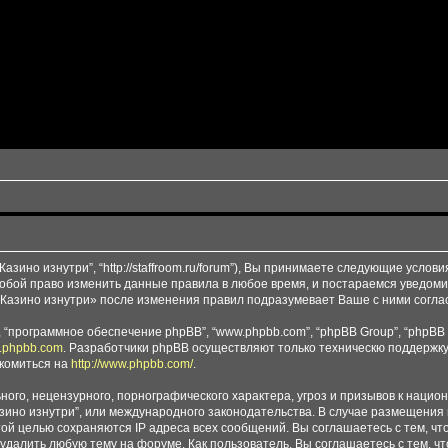
зино изнутри”, “http://staffroom.ru/forum”), Вы принимаете следующие услови
собой право изменить данные правила в любое время, и постараемся уведоми
«Казино изнутри» после изменения правил подразумевает Ваше с ними согла
“программное обеспечение phpBB”, “www.phpbb.com”, “phpBB Group”, “phpBB 
.phpbb.com
. Разработчики phpBB осуществляют только техническю поддержку
комиться на
http://www.phpbb.com/
.
ого, нецензурного, порнографического характера, угроз и призывов к наци
Казино изнутри”, или международного законодательства. В случае размещен
той целью сохраняются IP адреса всех сообщений. Вы соглашаетесь с тем, чт
удалить любую тему на форуме. Как пользователь, Вы соглашаетесь с тем, ч