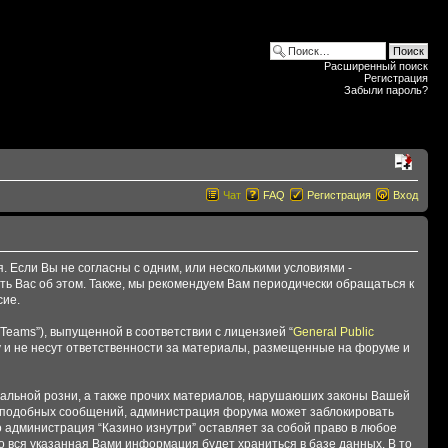
Расширенный поиск
Регистрация
Забыли пароль?
Чат
FAQ
Регистрация
Вход
я. Если Вы не согласны с одним, или несколькими условиями -
ть Вас об этом. Также, мы рекомендуем Вам периодически обращаться к
сие.
Teams”), выпущенной в соответствии с лицензией “
General Public
 и не несут ответственности за материалы, размещенные на форуме и
ональной розни, а также прочих материалов, нарушаюших законы Вашей
ия подобных сообщений, администрация форума может заблокировать
о администрация “Казино изнутри” оставляет за собой право в любое
то вся указанная Вами информация будет храниться в базе данных. В то