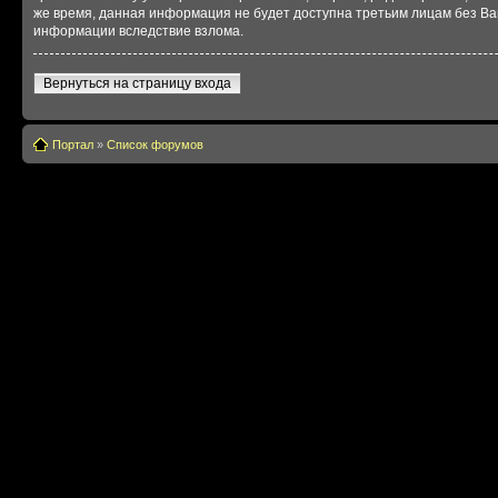
же время, данная информация не будет доступна третьим лицам без Ваше
информации вследствие взлома.
Вернуться на страницу входа
Портал
»
Список форумов