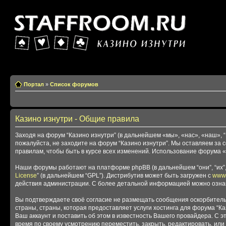
Казино изнутри
Портал
»
Список форумов
Казино изнутри - Общие правила
Заходя на форум “Казино изнутри” (в дальнейшем «мы», «нас», «наш», “Ка
пожалуйста, не заходите на форум “Казино изнутри”. Мы оставляем за 
правилам, чтобы быть в курсе всех изменений. Использование форума 
Наши форумы работают на платформе phpBB (в дальнейшем “они”, “их”, 
License
” (в дальнейшем “GPL”). Дистрибутив может быть загружен с
www
действия администрации. С более детальной информацией можно озна
Вы подтверждаете своё согласие не размещать сообщения оскорбительн
страны, страны, которая предоставляет услуги хостинга для форума “
Ваш аккаунт и поставить об этом в известность Вашего провайдера. С э
время по своему усмотрению переместить, закрыть, редактировать, или 