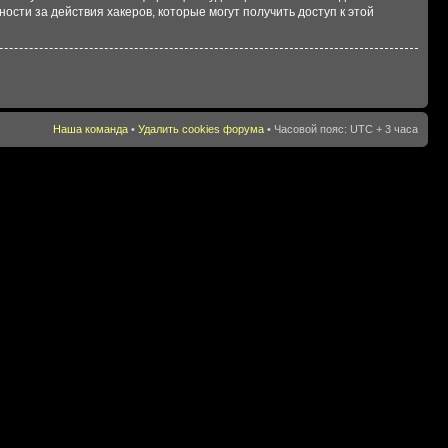
сти за действия хакеров, которые могут получить доступ к этой
Наша команда
•
Удалить cookies форума
• Часовой пояс: UTC + 3 часа