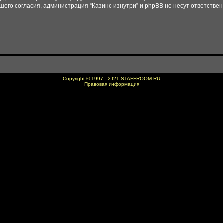
го согласия, администрация “Казино изнутри” и phpBB не несут ответственно
Copyright © 1997 - 2021
STAFFROOM.RU
Правовая информация