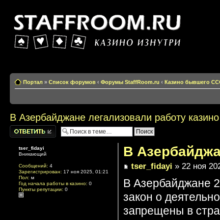
Казино изнутри
Портал
»
Список форумов
‹
Форумы StaffRoom.ru
‹
Казино бывшего СС
В Азербайджане легализовали работу казино
Написать
комментарии
В Азербайджа
tser_fidayi
Вникающий
tser_fidayi
» 22 ноя 202
Сообщений:
4
Зарегистрирован:
17 ноя 2025, 01:21
Пол:
м
В Азербайджане 2
Год начала работы в казино:
0
Пункты репутации:
0
закон о деятельно
запрещены в стра