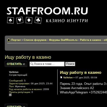
Казино изнутри
Портал
»
Список форумов
‹
Форумы StaffRoom.ru
‹
Работа в казино - 
Ищу работу в казино
Написать
комментарии
Ищу работу в казино
VaVelon
Сочувствующий
VaVelon
» 07 дек 2025, 00:04
Сообщений:
5
Парень 23 года. Опыт работы 3 
Зарегистрирован:
06 дек 2025, 23:44
Пол:
Мужчина
Знание Английского А2
Год начала работы в казино:
2009
WhatsApp/Telegram +375292244
Пункты репутации:
0
Написать