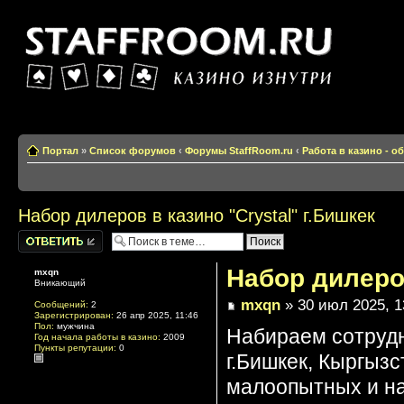
Казино изнутри
Портал
»
Список форумов
‹
Форумы StaffRoom.ru
‹
Работа в казино - 
Набор дилеров в казино "Crystal" г.Бишкек
Написать
комментарии
Набор дилеров
mxqn
Вникающий
mxqn
» 30 июл 2025, 1
Сообщений:
2
Зарегистрирован:
26 апр 2025, 11:46
Пол:
мужчина
Набираем сотрудни
Год начала работы в казино:
2009
Пункты репутации:
0
г.Бишкек, Кыргыз
малоопытных и н