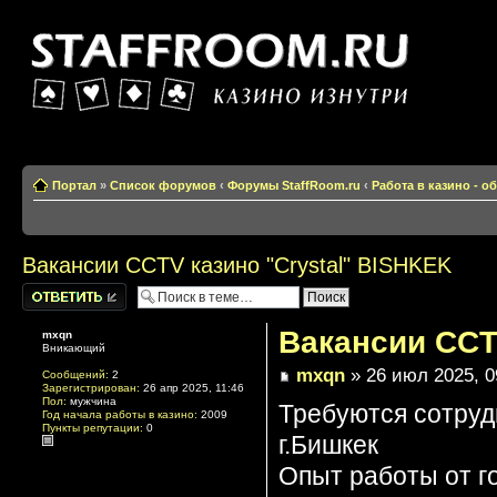
Казино изнутри
Портал
»
Список форумов
‹
Форумы StaffRoom.ru
‹
Работа в казино - 
Вакансии CCTV казино "Crystal" BISHKEK
Написать
комментарии
Вакансии CCT
mxqn
Вникающий
mxqn
» 26 июл 2025, 0
Сообщений:
2
Зарегистрирован:
26 апр 2025, 11:46
Пол:
мужчина
Требуются сотрудн
Год начала работы в казино:
2009
Пункты репутации:
0
г.Бишкек
Опыт работы от г