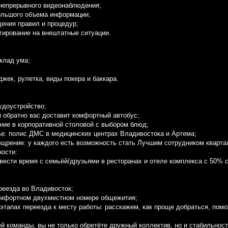
 непрерывного видеонаблюдения;
большого объема информации;
дения правил и процедур;
агирование на внештатные ситуации.
склад ума;
;
кджек, рулетка, виды покера и баккара.
удоустройство;
 и обратно вас доставит комфортный автобус;
ание в корпоративной столовой с выбором блюд;
вье: полис ДМС в медицинских центрах Владивостока и Артема;
ощрение: у каждого есть возможность стать Лучшим сотрудником квартал
ости:
вести время с семьёй/друзьями в ресторанах и отеле комплекса с 50% с
реезда во Владивосток;
комфортном двухместном номере общежития;
 этапах переезда к месту работы: расскажем, как проще добраться, пом
й команды, вы не только обретёте дружный коллектив, но и стабильност