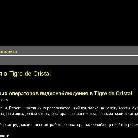
объявления
 Tigre de Cristal
х операторов видеонаблюдения в Tigre de Cristal
 02:58
Hotel & Resort – гостинично-развлекательный комплекс на берегу бухты М
но, 5-ти звёздочный отель, рестораны европейской, паназиатской и китай
ор сотрудников с опытом работы оператора видеонаблюдения/ в игрово
ости: