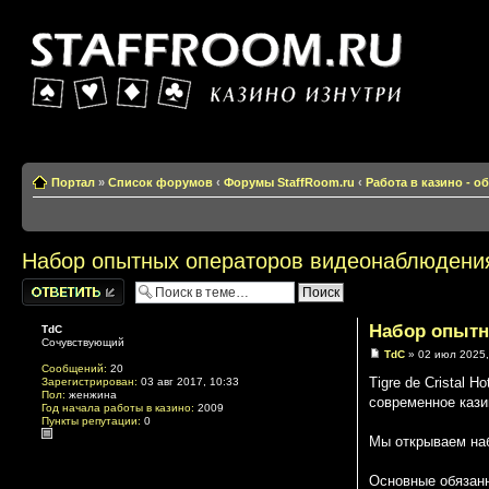
Казино изнутри
Портал
»
Список форумов
‹
Форумы StaffRoom.ru
‹
Работа в казино - 
Набор опытных операторов видеонаблюдения в
Написать
комментарии
Набор опытны
TdC
Сочувствующий
TdC
» 02 июл 2025,
Сообщений:
20
Tigre de Cristal 
Зарегистрирован:
03 авг 2017, 10:33
Пол:
женжина
современное кази
Год начала работы в казино:
2009
Пункты репутации:
0
Мы открываем наб
Основные обязанн