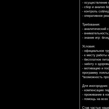
- осуществление
- сбор и анализ 
- контроль соблю
- оперативное ре
Требования:
- аналитический 
- внимательность
- знание игр: блэ
Условия:
- официальное тр
- к месту работы
- бесплатное пит
- заботу о здоро
- мотивацию и по
программу лояльн
*возможность про
Для иногородних:
- компенсацию пе
- проживание в 
- помощь на всех
Став частью наше