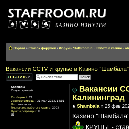
Казино изнутри
Портал
»
Список форумов
‹
Форумы StaffRoom.ru
‹
Работа в казино - 
Вакансии CCTV и крупье в Казино "Шамбала"
Написать
комментарии
Вакансии CC
Shambala
Сочувствующий
Калининград
Сообщений:
21
Зарегистрирован:
31 июл 2023, 14:51
Пол:
женщина
Shambala
» 25 фев 202
Год начала работы в казино:
2003
Пункты репутации:
0
Казино "Шамбала"
КРУПЬЕ- ставка