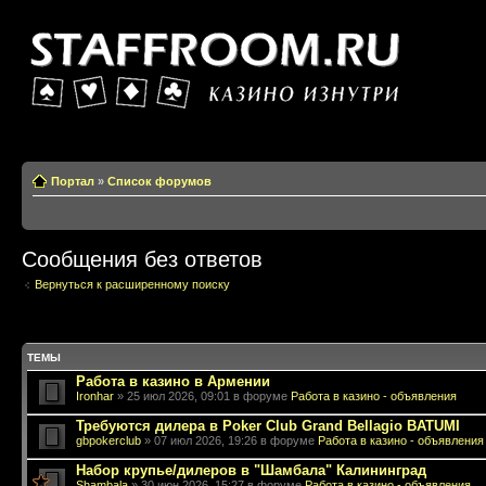
Казино изнутри
Портал
»
Список форумов
Сообщения без ответов
Вернуться к расширенному поиску
ТЕМЫ
Работа в казино в Армении
Ironhar
» 25 июл 2026, 09:01 в форуме
Работа в казино - объявления
Требуются дилера в Poker Club Grand Bellagio BATUMI
gbpokerclub
» 07 июл 2026, 19:26 в форуме
Работа в казино - объявления
Набор крупье/дилеров в "Шамбала" Калининград
Shambala
» 30 июн 2026, 15:27 в форуме
Работа в казино - объявления