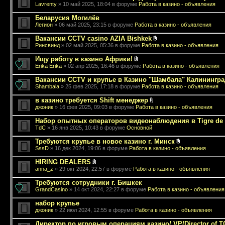
Lavrenty
» 10 май 2025, 18:04 в форуме
Работа в казино - объявления
Беларусия Могилёв
Легион
» 06 май 2025, 23:15 в форуме
Работа в казино - объявления
Вакансии CCTV casino AZIA Bishkek
Ринсвинд
» 02 май 2025, 05:36 в форуме
Работа в казино - объявления
Ищу работу в казино Африки!
Erika Erika
» 02 апр 2025, 16:46 в форуме
Работа в казино - объявления
Вакансии CCTV и крупье в Казино "Шамбала" Калинингра
Shambala
» 25 фев 2025, 17:18 в форуме
Работа в казино - объявления
в казино требуется Shift менеджер
джоник
» 16 фев 2025, 09:03 в форуме
Работа в казино - объявления
Набор опытных операторов видеонаблюдения в Tigre de C
TdC
» 16 янв 2025, 10:43 в форуме
Основной
Требуются крупье в новое казино г. Минск
SssD
» 16 дек 2024, 19:06 в форуме
Работа в казино - объявления
HIRING DEALERS
anna_z
» 29 окт 2024, 22:57 в форуме
Работа в казино - объявления
Требуются сотрудники г. Бишкек
GrandCasino
» 14 окт 2024, 22:27 в форуме
Работа в казино - объявления
набор крупье
джоник
» 22 июл 2024, 12:55 в форуме
Работа в казино - объявления
Директор по игровым операциям казино/ VP/Director of T