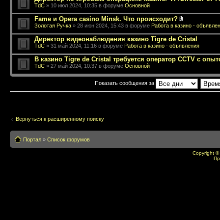
TdC
» 10 июл 2024, 10:35 в форуме
Основной
Fame и Opera casino Minsk. Что происходит?
Золотая Ручка
» 28 июн 2024, 15:43 в форуме
Работа в казино - объявле
Директор видеонаблюдения казино Tigre de Cristal
TdC
» 31 май 2024, 11:16 в форуме
Работа в казино - объявления
В казино Tigre de Cristal требуется оператор CCTV с опы
TdC
» 27 май 2024, 10:37 в форуме
Основной
Показать сообщения за
Вернуться к расширенному поиску
Портал
»
Список форумов
Copyright ©
Пр