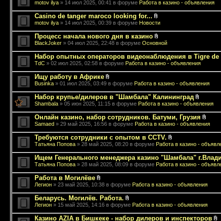
motov ilya
» 14 июл 2025, 00:41 в форуме
Работа в казино - объявления
Casino de tanger maroco looking for...
motov ilya
» 14 июл 2025, 00:39 в форуме
Новости
Процесс начала нового дня в казино
BlackJoker
» 04 июл 2025, 22:48 в форуме
Основной
Набор опытных операторов видеонаблюдения в Tigre de C
TdC
» 02 июл 2025, 02:58 в форуме
Работа в казино - объявления
Ищу работу в Африке
Businka
» 01 июл 2025, 03:49 в форуме
Работа в казино - объявления
Набор крупье/дилеров в "Шамбала" Калининград
Shambala
» 05 июн 2025, 11:15 в форуме
Работа в казино - объявления
Онлайн казино, набор сотрудников. Батуми, Грузия
Samaed
» 29 май 2025, 16:56 в форуме
Работа в казино - объявления
Требуются сотрудники с опытом в CCTV.
Татьяна Попова
» 28 май 2025, 08:20 в форуме
Работа в казино - объявл
Ищем Генерального менеджера казино "Шамбала" г.Влад
Татьяна Попова
» 28 май 2025, 08:09 в форуме
Работа в казино - объявл
Работа в Могилёве
Легион
» 23 май 2025, 10:38 в форуме
Работа в казино - объявления
Беларусь. Могилёв. Работа.
Легион
» 15 май 2025, 14:16 в форуме
Работа в казино - объявления
Казино AZIA в Бишкеке - набор дилеров и инспекторов