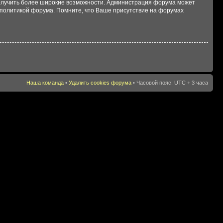
 получить более широкие возможности. Администрация форума может
политикой форума. Помните, что Ваше присутствие на форумах
Наша команда
•
Удалить cookies форума
• Часовой пояс: UTC + 3 часа