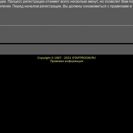
ации. Процесс регистрации отнимет всего несколько минут, но позволит Вам
легии. Перед началом регистрации, Вы должны ознакомиться с правилами и 
Copyright © 1997 - 2021
STAFFROOM.RU
Правовая информация