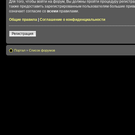
Для того, чтобы войти на форум, Вы должны пройти процедуру регистр
также предоставить зарегистрированным пользователям большие приви
означает согласие со
всеми
правилами.
Общие правила
|
Соглашение о конфиденциальности
Регистрация
Портал
»
Список форумов