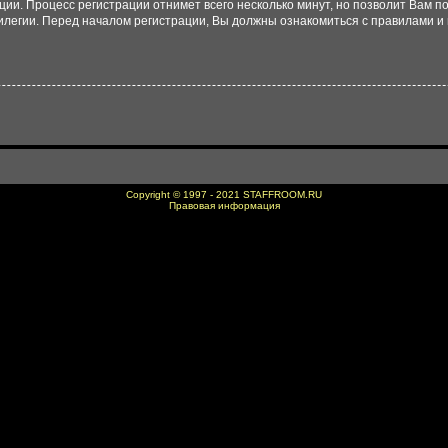
ации. Процесс регистрации отнимет всего несколько минут, но позволит Вам
легии. Перед началом регистрации, Вы должны ознакомиться с правилами и 
Copyright © 1997 - 2021
STAFFROOM.RU
Правовая информация