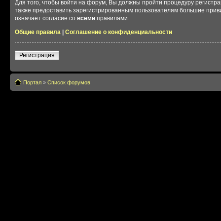
Для того, чтобы войти на форум, Вы должны пройти процедуру регистр
также предоставить зарегистрированным пользователям большие приви
означает согласие со
всеми
правилами.
Общие правила
|
Соглашение о конфиденциальности
Регистрация
Портал
»
Список форумов