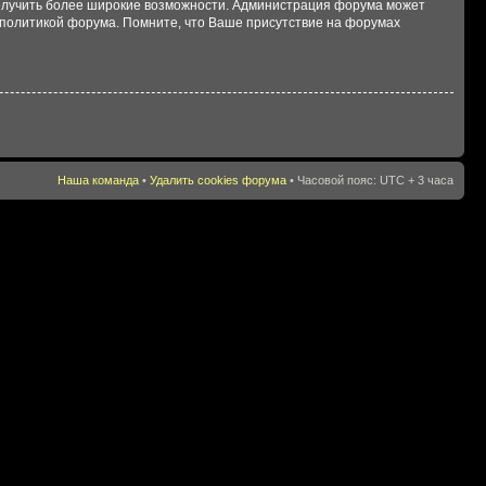
 получить более широкие возможности. Администрация форума может
политикой форума. Помните, что Ваше присутствие на форумах
Наша команда
•
Удалить cookies форума
• Часовой пояс: UTC + 3 часа